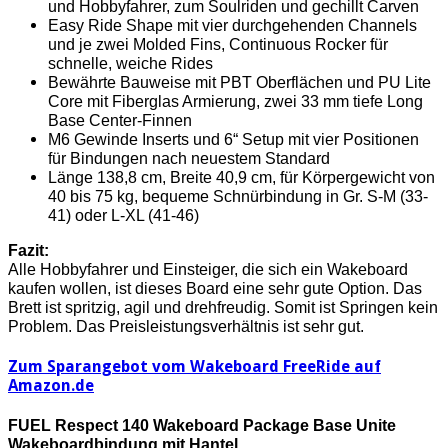
und Hobbyfahrer, zum Soulriden und gechillt Carven
Easy Ride Shape mit vier durchgehenden Channels
und je zwei Molded Fins, Continuous Rocker für
schnelle, weiche Rides
Bewährte Bauweise mit PBT Oberflächen und PU Lite
Core mit Fiberglas Armierung, zwei 33 mm tiefe Long
Base Center-Finnen
M6 Gewinde Inserts und 6“ Setup mit vier Positionen
für Bindungen nach neuestem Standard
Länge 138,8 cm, Breite 40,9 cm, für Körpergewicht von
40 bis 75 kg, bequeme Schnürbindung in Gr. S-M (33-
41) oder L-XL (41-46)
Fazit:
Alle Hobbyfahrer und Einsteiger, die sich ein Wakeboard
kaufen wollen, ist dieses Board eine sehr gute Option. Das
Brett ist spritzig, agil und drehfreudig. Somit ist Springen kein
Problem. Das Preisleistungsverhältnis ist sehr gut.
Zum Sparangebot vom Wakeboard FreeRide auf
Amazon.de
FUEL Respect 140 Wakeboard Package Base Unite
Wakeboardbindung mit Hantel